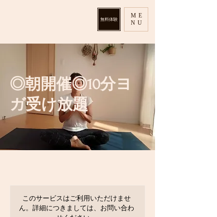
ME
​A-LALA.yoga
無料体験
NU
◎朝開催◎10分ヨ
ガ受け放題
このサービスはご利用いただけませ
ん。詳細につきましては、お問い合わ