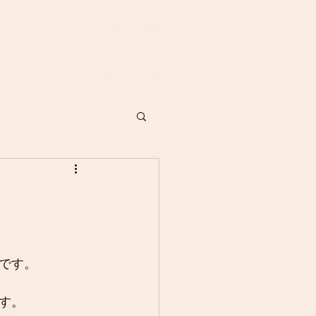
​A-LALA.yoga
ログイン
です。
す。