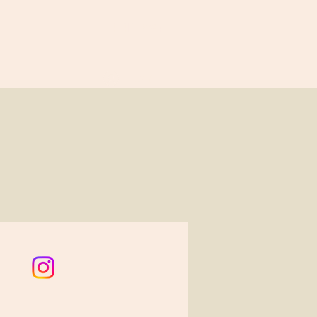
​A-LALA.yoga
ログイン